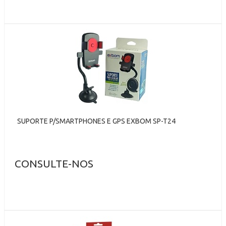
SUPORTE P/SMARTPHONES E GPS EXBOM SP-T24
CONSULTE-NOS