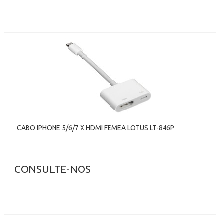
CABO IPHONE 5/6/7 X HDMI FEMEA LOTUS LT-846P
CONSULTE-NOS