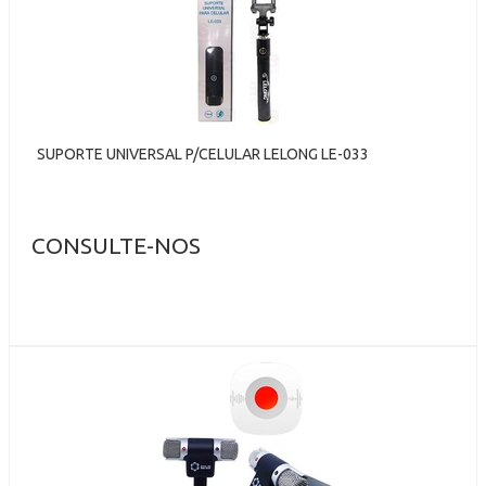
SUPORTE UNIVERSAL P/CELULAR LELONG LE-033
CONSULTE-NOS