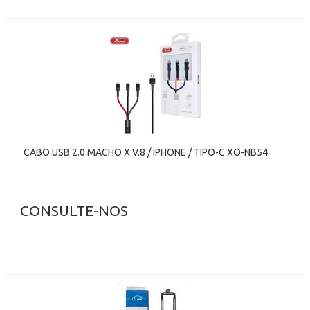
CABO USB 2.0 MACHO X V.8 / IPHONE / TIPO-C XO-NB54
CONSULTE-NOS