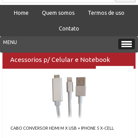
Home
Quem somos
Termos de uso
Contato
Acessorios p/ Celular e Notebook
CABO CONVERSOR HDMI M X USB + IPHONE 5 X-CELL