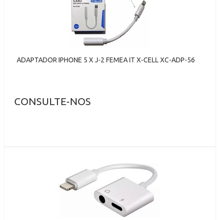
ADAPTADOR IPHONE 5 X J-2 FEMEA IT X-CELL XC-ADP-56
CONSULTE-NOS