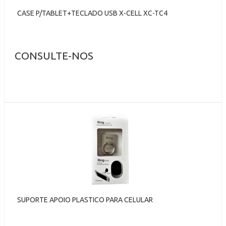
CASE P/TABLET+TECLADO USB X-CELL XC-TC4
CONSULTE-NOS
SUPORTE APOIO PLASTICO PARA CELULAR