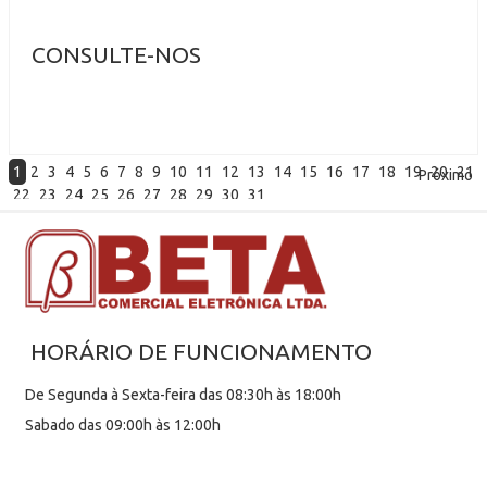
CONSULTE-NOS
1
2
3
4
5
6
7
8
9
10
11
12
13
14
15
16
17
18
19
20
21
Próximo
22
23
24
25
26
27
28
29
30
31
HORÁRIO DE FUNCIONAMENTO
De Segunda à Sexta-feira das 08:30h às 18:00h
Sabado das 09:00h às 12:00h