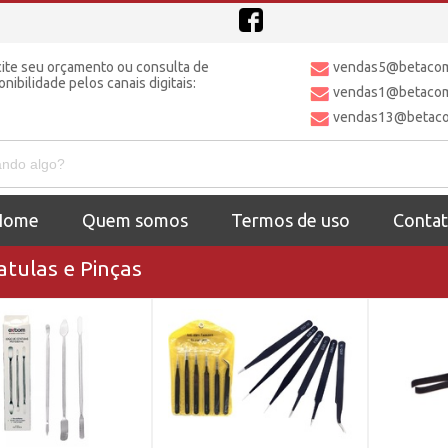
cite seu orçamento ou consulta de
vendas5@betacome
onibilidade pelos canais digitais:
vendas1@betacome
vendas13@betacom
Home
Quem somos
Termos de uso
Conta
atulas e Pinças