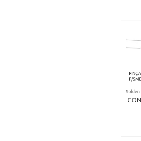
PINÇ
P/SM
Solden
CON