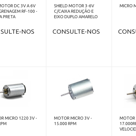
MOTOR DC 3V A 6V
SHIELD MOTOR 3-6V
MICRO M
GRENAGEM RF-100 -
C/CAIXA REDUÇÃO E
A PRETA
EIXO DUPLO AMARELO
SULTE-NOS
CONSULTE-NOS
CONS
 MICRO 1220 3V -
MOTOR MICRO 3V -
MOTOR M
RPM
15.000 RPM
17.000R
VELOCI