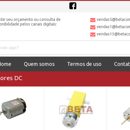
cite seu orçamento ou consulta de
vendas5@betacome
onibilidade pelos canais digitais:
vendas1@betacome
vendas13@betacom
Home
Quem somos
Termos de uso
Conta
ores DC