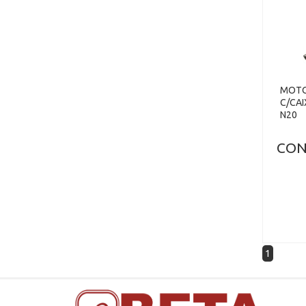
MOTO
C/CAI
N20
CON
1