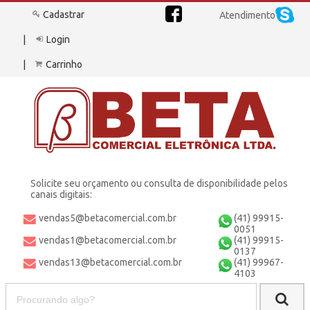
Cadastrar
Atendimento
Login
Carrinho
Solicite seu orçamento ou consulta de disponibilidade pelos
canais digitais:
vendas5@betacomercial.com.br
(41) 99915-
0051
vendas1@betacomercial.com.br
(41) 99915-
0137
vendas13@betacomercial.com.br
(41) 99967-
4103