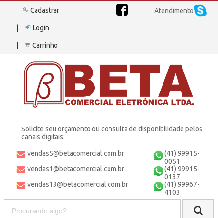
Cadastrar
Atendimento
Login
Carrinho
Solicite seu orçamento ou consulta de disponibilidade pelos
canais digitais:
vendas5@betacomercial.com.br
(41) 99915-
0051
vendas1@betacomercial.com.br
(41) 99915-
0137
vendas13@betacomercial.com.br
(41) 99967-
4103