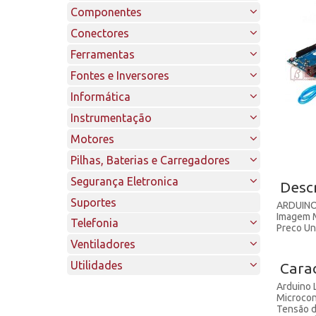
Módulos
Audio/Video/Fibra Optica
Alavanca e HH
Componentes
Kits
Cabo Flat
Comando, Seletora, Emergencia
Automação
Conectores
Raspberry
Cabo Manga
Micro Switch, Fim de Curso
Buzzers e Sirenes
Adptadores e Emendas
Ferramentas
Coaxiais
Blindado Fita
Push Bottom, Tact, Reed Switch
Capacitores
Audio e Video
Alicates
Fontes e Inversores
Elétricos
Blindado Trança
Sinalizadores e Olho de Boi
Circuitos Integrados
Ceramicos e SMD
Automotivos
Equipamentos Anti Estática
Bico/Corte/Universal
Estabilizadas
Informática
Filtro de Linha e Regua
Sem Blindagem
Tecla, DIP
Cristal Oscilador
Eletroliticos e Polipropileno
Conectores para Teste
Circuitos Integrados DIP
Limpeza, Lubrificação, Sprays
Crimpagem
Metalicas
Access Point e Roteadores
Instrumentação
Par Trançado
Diodos e Pontes Retificadoras
Poliester Metalizado
OPTO acopladores
DB e Centronics
Bornes
Lupas e Lanternas
Decapador/Punch/Extrator
Plasticas Chaveadas
Adaptadores de Audio
Alicate Amperímetro
Motores
Telefônicos
Patch Cord
Displays
Multicamada, Plate, Tantalo e Trimmer
SMD
De Passagem
Garras Jacaré
Manuais/Bancada
Notebook, Monitor, Impressora
Adaptadores/Conversores Audio/Video
Multímetros
Motores DC
Pilhas, Baterias e Carregadores
Fusíveis
TDA
Especiais
Pinos Banana
Soldagem
Inversores
Demais Ferramentas/Organizadores
Cabeamento e Adaptadores
Fonte Ajustável
Motores AC
Carregadores
Segurança Eletronica
Desc
Leds
Fusível Automotivo
Faston/Forquilha/Pino/Olhal
Adaptadores
Espatulas e Pinças
Acessorios para Soldagem
Fontes para Micro
Demais Instrumentos
Motores de Passo
Não Recarregaveis
Centrais e Câmeras
Suportes
ARDUIN
Micro Choque
Fusíveis de Retardo
KK
Emissores e Receptores
Conectores Série Bnc
Fitas Adesivas e Colas
Estacao Solda/Retrabalho
Hub, Switch e Chaveadores
Timer
Motores de Redução
Imagem M
Recarregaveis
Interfone e Porteiro Eletronico
Telefonia
Placa Circuito Impresso/Insumos
Fusíveis de Vidro
Fita de Led
Micro Fit
Conectores Série F
KK Passo 2.54
Preco Un
Jogos de Chaves e Chaves Avulsas
Ferros de Solda/Sugadores
Leitores de Código de Barras e Cartôes
Suporte para Pilhas
Sensores e Travas
Acessórios
Ventiladores
Potenciometros
Micro e Termicos
Led e Led SMD
Mini Fit
Conectores Série N
KK Passo 3.96
Soldas e Fluxos
Pen Drive, Cartões de Memoria, CD e
Leitores
Headset
Relés
Cooler para Processadores e CPU
Utilidades
Mini Modu
16/23mm, de Fio e Knobs
Conectores Serie SMA
Carac
Placas
Telefones
Ventilador USB e Acessorios
Resistores
Multi Vias
Trimpots
Conectores Série Uhf
Acessorios para Rele
Acessorios p/ Celular e Notebook
Arduino
Microco
Teclado e Mouse
Ventiladores de Uso Geral
Multivolta e Deslizante
Conectores Tnc
Sensores
PE e PH
Estado Sólido
Antenas e Divisores
Resistores SMD
Barra Sindal/Bendal
Tensão d