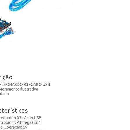
rição
O LEONARDO R3+CABO USB
eramente Ilustrativa
itario
terísticas
 Leonardo R3+Cabo USB
ntrolador: ATmega32u4
e Operação: 5v