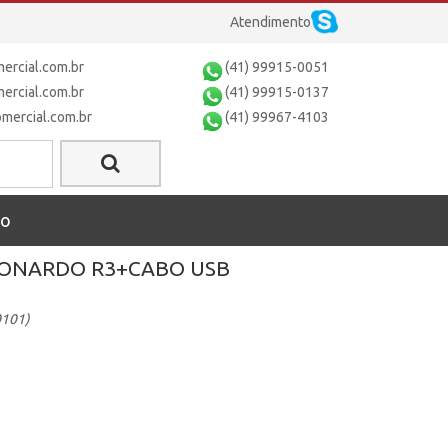
Atendimento
rcial.com.br
(41) 99915-0051
rcial.com.br
(41) 99915-0137
ercial.com.br
(41) 99967-4103
to
EONARDO R3+CABO USB
0101)