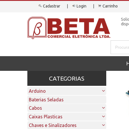
Cadastrar
Login
Carrinho
Soli
disp
CATEGORIAS
Arduino
Acessórios e Protoboards
Baterias Seladas
Processadores Arduino
Cabos
Shields
Acessórios para Cabos
Caixas Plasticas
Sensores
Adaptadores e Conversores
Espaguetes Termoretrateis
Pés de Borracha
Chaves e Sinalizadores