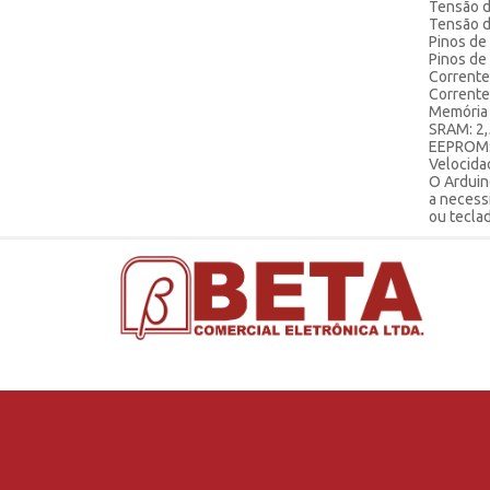
Tensão d
Termistor e Varistor
RJ45 e RJ11
Industriais
Audio e Video
Resistores 1/8W 5 p/ cento
Bornes BR
Tensão de
Toroide e Ferrite
Soquetes para CI
Micro Relés
Resistores 1/4W 5 p/cento
Conector Circular
Pinos de
Automotivos
Caixas de Som
Pinos de
Transformador, Estabilizador e Nobreak
Telefonia1
Reles Automotivos
Resistores 1/4W 1 p/cento
Conector Euro
Fones de ouvido e Microfones
Controle Remoto
Corrente
Corrente
Transistores
Terminais
Resistores 1W
Conector Header
Lar e Conforto
Gravador de Voz
Memória 
SRAM: 2
Tomada e Plug Eletricos
Resistores 2W
Conector Kre
Luminárias e Refletores
IGBT
Barra de Pino
Web Cam
EEPROM:
USB
Resistores 3W
Conector Latch
SMD
Terminal Conectores Multi Vias
Velocida
O Arduin
De Potencia
Resistores 5W
Conector Mike
Linhas 2N e 2S
a necess
ou tecla
Resistores 10W
Conector Mini DIN
Linhas IR e TIP
Rede Resistiva
Demais Linhas
LDR
Triac
Isoladores e Dissipadores