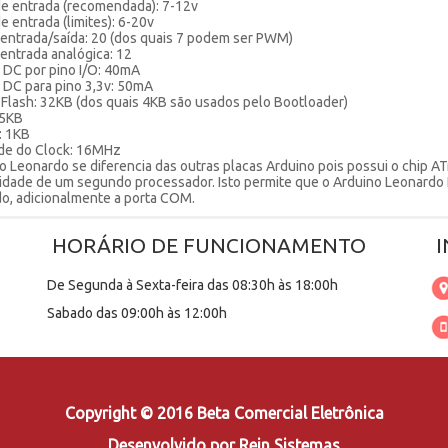
e entrada (recomendada): 7-12v
 entrada (limites): 6-20v
 entrada/saída: 20 (dos quais 7 podem ser PWM)
 entrada analógica: 12
 DC por pino I/O: 40mA
 DC para pino 3,3v: 50mA
Flash: 32KB (dos quais 4KB são usados pelo Bootloader)
,5KB
 1KB
de do Clock: 16MHz
o Leonardo se diferencia das outras placas Arduino pois possui o chi
idade de um segundo processador. Isto permite que o Arduino Leonar
do, adicionalmente a porta COM.
HORÁRIO DE FUNCIONAMENTO
De Segunda à Sexta-feira das 08:30h às 18:00h
Sabado das 09:00h às 12:00h
Copyright © 2016 Beta Comercial Eletrônica
Desenvolvido por
Rein Sistemas